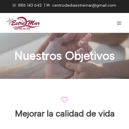
☏
886 143 642
|
✉
centrodediaestremar@gmail.com
Nuestros Objetivos
Mejorar la calidad de vida