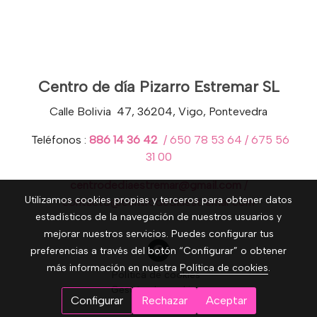
Centro de día Pizarro Estremar SL
Calle Bolivia 47, 36204, Vigo, Pontevedra
Teléfonos :
886 14 36 42
/ 650 78 53 64 / 675 56
31 00
centrodediaestremar@gmail.com
/
Utilizamos cookies propias y terceros para obtener datos
contacto@centrodediaestremar.com
estadísticos de la navegación de nuestros usuarios y
mejorar nuestros servicios. Puedes configurar tus
preferencias a través del botón “Configurar” o obtener
más información en nuestra
Política de cookies
.
Política de cookies
Gestión de cookies
Configurar
Rechazar
Aceptar